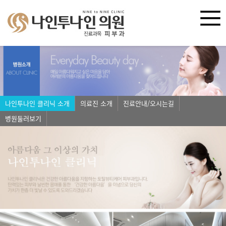
나인투나인 클리닉 소개
의료진 소개
진료안내/오시는길
병원둘러보기